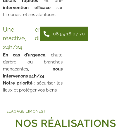
délais rapides
et une
intervention efficace
sur
Limonest et ses alentours.
Une entreprise
06 59 16 07 70
réactive, disponible
24h/24
En cas d’urgence
, chute
d’arbre ou branches
menaçantes,
nous
intervenons 24h/24
.
Notre priorité
: sécuriser les
lieux et protéger vos biens.
ELAGAGE LIMONEST
NOS RÉALISATIONS