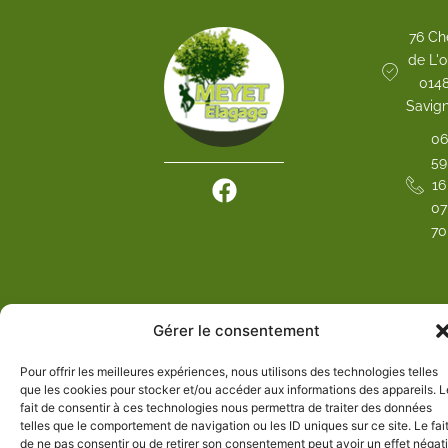
76 Ch
de L'o
014
Savig
06
59
F
16
a
07
70
c
e
b
o
Gérer le consentement
o
k
Pour offrir les meilleures expériences, nous utilisons des technologies telles
que les cookies pour stocker et/ou accéder aux informations des appareils. L
fait de consentir à ces technologies nous permettra de traiter des données
telles que le comportement de navigation ou les ID uniques sur ce site. Le fai
de ne pas consentir ou de retirer son consentement peut avoir un effet négati